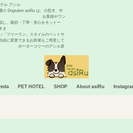
トホテル アシル
 asiRu は、小型犬、中
です。 お客様やワン
指し、親切・丁寧・安心をモットー
きま
ン」スタイルのペットサ
自由に変更できるお部屋もご用意して
コリーのアシル君
veda
PET HOTEL
SHOP
About asiRu
Instagr