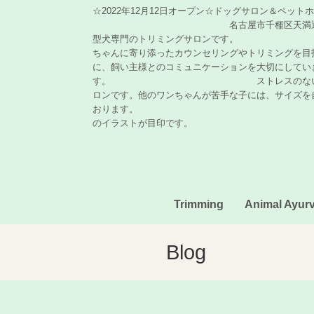
☆2022年12月12日オープン☆ドッグサロン＆ペッ
名古屋市千種区天満通の Dogsalon
型犬専門のトリミングサロン
ちゃんに寄り添ったカウンセリングやトリミングを目
に、飼い主様とのコミュニケーションを大切にしてい
す。 ストレスのない「フリーラ
ロンです。他のワンちゃんが苦手な子には、サイズを
おります。 ボーダー
のイラストが目印です。
Trimming
Animal Ayur
Blog