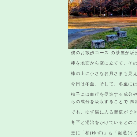
僕のお散歩コース の茶屋が坂
棒を地面から空に立てて、そ
棒の上に小さなお月さまも見
今日は冬至。そして、冬至に
柚子には血行を促進する成分
らの成分を吸収することで 風
でも、ゆず湯に入る習慣がで
冬至と湯治をかけているとの
更に「柚(ゆず)」も「融通(