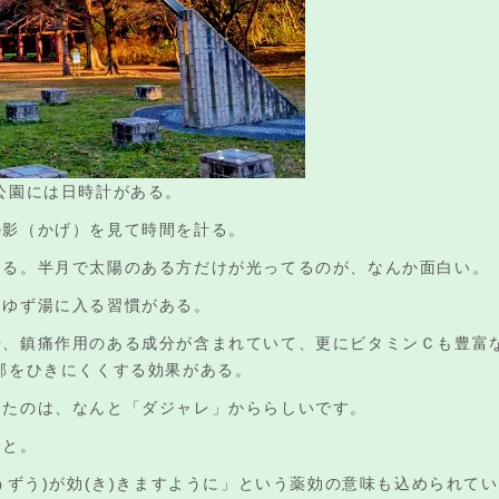
公園には日時計がある。
の影（かげ）を見て時間を計る。
える。半月で太陽のある方だけが光ってるのが、なんか面白い。
はゆず湯に入る習慣がある。
や、鎮痛作用のある成分が含まれていて、更にビタミンＣも豊富
邪をひきにくくする効果がある。
きたのは、なんと「ダジャレ」かららしいです。
こと。
ゆうずう)が効(き)きますように」という薬効の意味も込められて