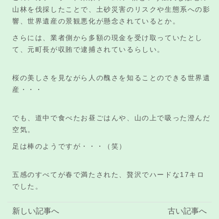
山林を伐採したことで、土砂災害のリスクや生態系への影
響、世界遺産の景観悪化が懸念されているとか。
さらには、業者側から多額の現金を受け取っていたとし
て、元町長が収賄で逮捕されているらしい。
桜の美しさを見ながら人の醜さを知ることのできる世界遺
産・・・
でも、道中で食べたお昼ごはんや、山の上で吸った澄んだ
空気。
足は棒のようですが・・・（笑）
五感のすべてが春で満たされた、贅沢でハードな17キロ
でした。
新しい記事へ
古い記事へ