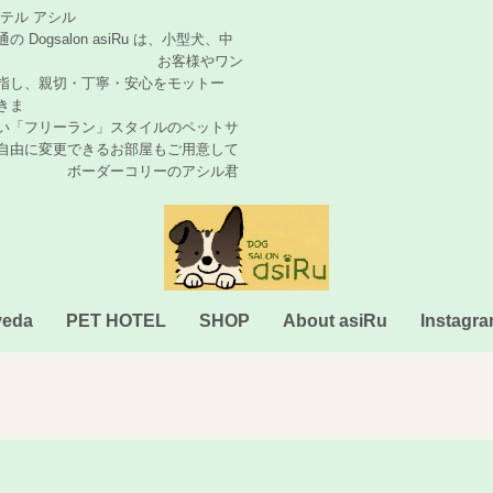
トホテル アシル
 asiRu は、小型犬、中
です。 お客様やワン
指し、親切・丁寧・安心をモットー
きま
ン」スタイルのペットサ
自由に変更できるお部屋もご用意して
コリーのアシル君
veda
PET HOTEL
SHOP
About asiRu
Instagr