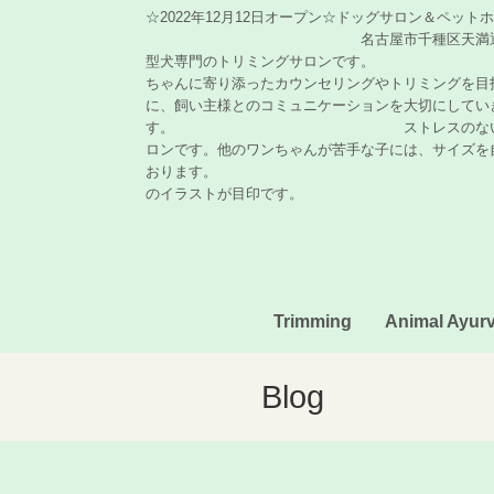
☆2022年12月12日オープン☆ドッグサロン＆ペッ
名古屋市千種区天満通の Dogsalon
型犬専門のトリミングサロン
ちゃんに寄り添ったカウンセリングやトリミングを目
に、飼い主様とのコミュニケーションを大切にしてい
す。 ストレスのない「フリーラ
ロンです。他のワンちゃんが苦手な子には、サイズを
おります。 ボーダー
のイラストが目印です。
Trimming
Animal Ayur
Blog